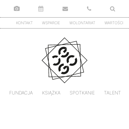
KONTAKT
WSPARCIE
WOLONTARIAT
WARTOŚCI
FUNDACJA
KSIĄŻKA
SPOTKANIE
TALENT