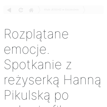
Klub JEGO42 w Szczecinie
Spotkanie
Uformowani przez Szczecin!?
Rozplątane emocje. Spotkanie z reżyserką Hanną Pikulską po pokazie
Rozplątane
filmu "Untangling"
emocje.
Spotkanie z
reżyserką Hanną
Pikulską po