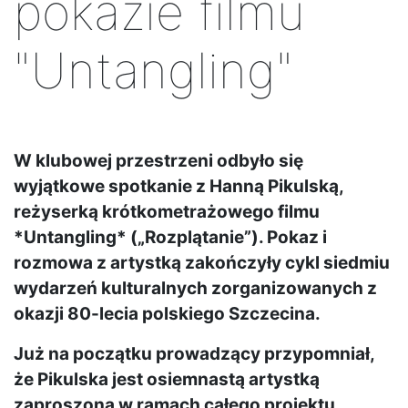
pokazie filmu
"Untangling"
W klubowej przestrzeni odbyło się
wyjątkowe spotkanie z Hanną Pikulską,
reżyserką krótkometrażowego filmu
*Untangling* („Rozplątanie”). Pokaz i
rozmowa z artystką zakończyły cykl siedmiu
wydarzeń kulturalnych zorganizowanych z
okazji 80-lecia polskiego Szczecina.
Już na początku prowadzący przypomniał,
że Pikulska jest osiemnastą artystką
zaproszoną w ramach całego projektu.