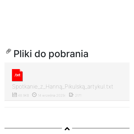
Pliki do pobrania
.txt
Spotkanie_z_Hanną_Pikulską_artykul.txt
48.9KB
14 września 2025r.
2171