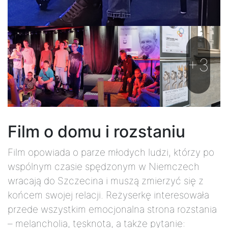
+3
Film o domu i rozstaniu
Film opowiada o parze młodych ludzi, którzy po
wspólnym czasie spędzonym w Niemczech
wracają do Szczecina i muszą zmierzyć się z
końcem swojej relacji. Reżyserkę interesowała
przede wszystkim emocjonalna strona rozstania
– melancholia, tęsknota, a także pytanie: