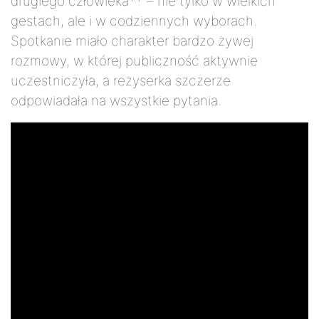
drugiego człowieka** – nie tylko w wielkich
gestach, ale i w codziennych wyborach.
Spotkanie miało charakter bardzo żywej
rozmowy, w której publiczność aktywnie
uczestniczyła, a reżyserka szczerze
odpowiadała na wszystkie pytania.