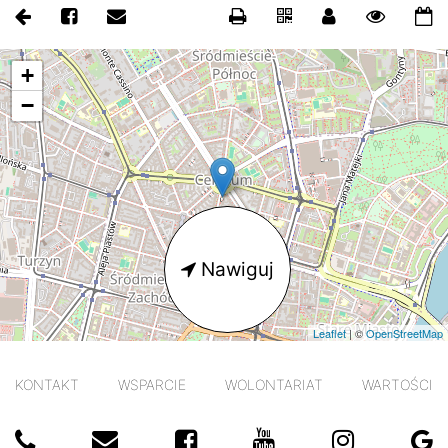
mapa
+
−
Nawiguj
Leaflet
| ©
OpenStreetMap
KONTAKT
WSPARCIE
WOLONTARIAT
WARTOŚCI