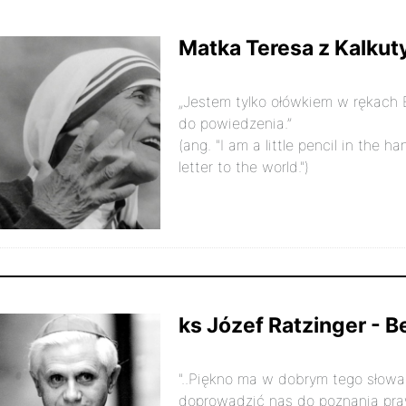
Matka Teresa z Kalkut
„Jestem tylko ołówkiem w rękach 
do powiedzenia.”
(ang. "I am a little pencil in the 
letter to the world.")
maja 2025r.
770
ks Józef Ratzinger - 
"..Piękno ma w dobrym tego słow
doprowadzić nas do poznania praw