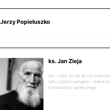
 Jerzy Popiełuszko
stycznia
315
ks. Jan Zieja
Nic i nigdy aż tak go nie inspiro
tylko czysta Ewangelia - realna p
konsekwencji społecznego.