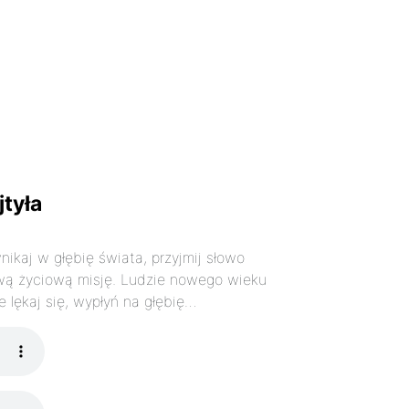
jtyła
ikaj w głębię świata, przyjmij słowo
swą życiową misję. Ludzie nowego wieku
 lękaj się, wypłyń na głębię…