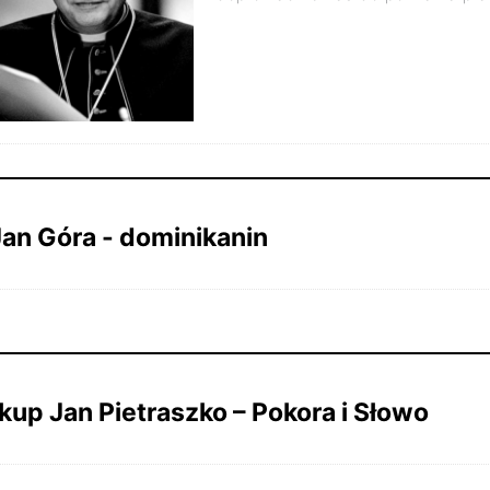
stycznia 2025r.
1007
Jan Góra - dominikanin
 marca
187
kup Jan Pietraszko – Pokora i Słowo
 marca
175