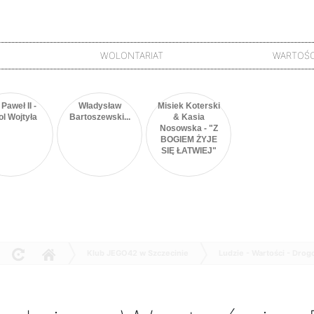
WOLONTARIAT
WARTOŚC
Paweł II -
Władysław
Misiek Koterski
ol Wojtyła
Bartoszewski...
& Kasia
Nosowska - "Z
BOGIEM ŻYJE
SIĘ ŁATWIEJ"
Klub JEGO42 w Szczecinie
Ludzie - Wartości - Dro