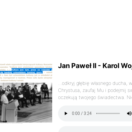
Jan Paweł II - Karol Wo
…odkryj głębię własnego ducha, wn
Chrystusa, zaufaj Mu i podejmij 
oczekują twojego świadectwa. Nie