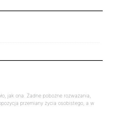
wało, jak ona. Żadne pobożne rozważania,
ropozycja przemiany życia osobistego, a w