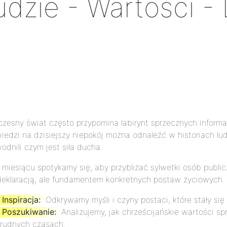
udzie - Wartości 
zesny świat często przypomina labirynt sprzecznych informac
edzi na dzisiejszy niepokój można odnaleźć w historiach ludz
odnili czym jest siła ducha.
miesiącu spotykamy się, aby przybliżać sylwetki osób public
 deklaracją, ale fundamentem konkretnych postaw życiowych.
Inspiracja:
Odkrywamy myśli i czyny postaci, które stały się
Poszukiwanie:
Analizujemy, jak chrześcijańskie wartości s
trudnych czasach.