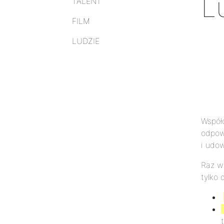
L
TALENT
FILM
LUDZIE
Współc
odpowi
i udow
Raz w 
tylko