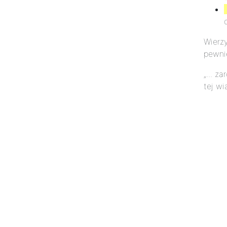
Wierz
pewni
„... z
tej wi