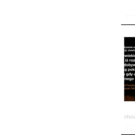
25 
chci
17 