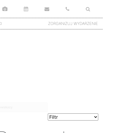
I
ZORGANIZUJ WYDARZENIE
gowskazy