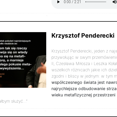
października 2023r.
2430
2
Krzysztof Penderecki
Krzysztof Penderecki, jeden z na
przywołując w swym przemówieniu
II, Czesława Miłosza i Leszka Kołak
wszelkich różnicach jakie ich dzi
zgodni i bliscy w jednym: w tym 
współczesnego świata jest nawrót
najrychlejsze odbudowanie strz
wieku metafizycznej przestrzeni
ałbym służyć…”
października 2023r.
5226
1