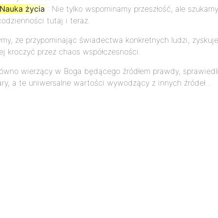
Nauka życia
: Nie tylko wspominamy przeszłość, ale szukam
codzienności tutaj i teraz.
ymy, że przypominając świadectwa konkretnych ludzi, zysku
ej kroczyć przez chaos współczesności.
arówno wierzący w Boga będącego źródłem prawdy, sprawiedliwo
ary, a te uniwersalne wartości wywodzący z innych źródeł...