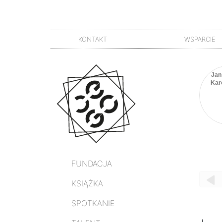
KONTAKT
WSPARCIE
Jan 
Kar
FUNDACJA
KSIĄŻKA
SPOTKANIE