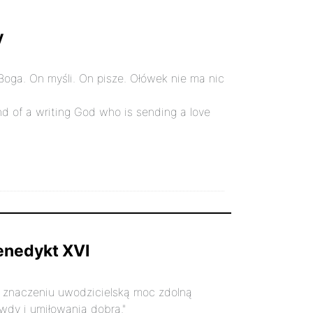
y
Boga. On myśli. On pisze. Ołówek nie ma nic
hand of a writing God who is sending a love
Benedykt XVI
a znaczeniu uwodzicielską moc zdolną
dy i umiłowania dobra."