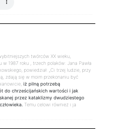
jwybitniejszych twórców XX wieku,
 w 1987 roku , trzech polaków: Jana Pawła
owskiego, powiedział: „Ci trzej ludzie, przy
elą, zdają się w moim przekonaniu być
mianowicie,
iż pilną potrzebą
 do chrześcijańskich wartości i jak
askanej przez kataklizmy dwudziestego
 człowieka.
Temu celowi również i ja