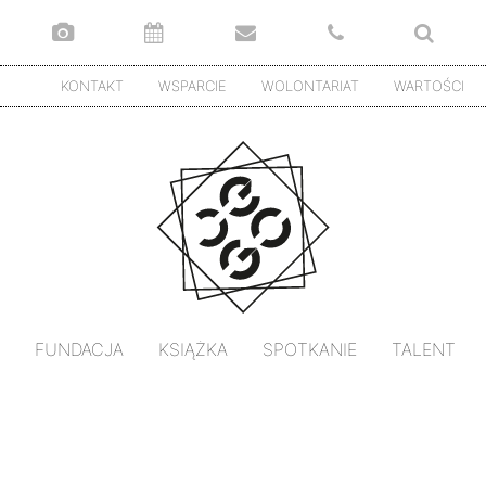
KONTAKT
WSPARCIE
WOLONTARIAT
WARTOŚCI
FUNDACJA
KSIĄŻKA
SPOTKANIE
TALENT