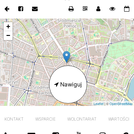
mapa
+
−
Nawiguj
Leaflet
| ©
OpenStreetMap
KONTAKT
WSPARCIE
WOLONTARIAT
WARTOŚCI