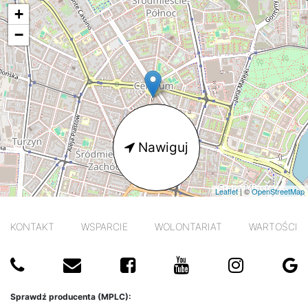
mapa
+
−
Nawiguj
Leaflet
| ©
OpenStreetMap
KONTAKT
WSPARCIE
WOLONTARIAT
WARTOŚCI
Sprawdź producenta (MPLC):