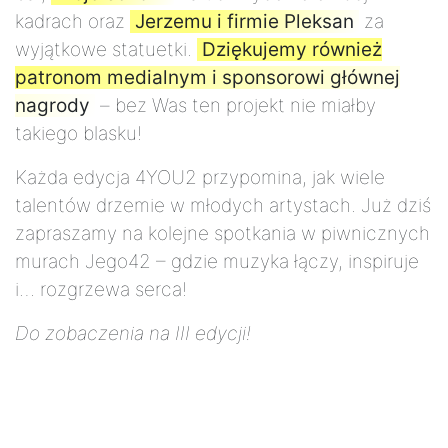
kadrach oraz
Jerzemu i firmie Pleksan
za
wyjątkowe statuetki.
Dziękujemy również
patronom medialnym i sponsorowi głównej
nagrody
– bez Was ten projekt nie miałby
takiego blasku!
Każda edycja 4YOU2 przypomina, jak wiele
talentów drzemie w młodych artystach. Już dziś
zapraszamy na kolejne spotkania w piwnicznych
murach Jego42 – gdzie muzyka łączy, inspiruje
i… rozgrzewa serca!
Do zobaczenia na III edycji!