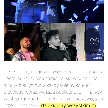
+80
Przez cztery magiczne wieczory klub Jego42 w
centrum Szczecina zamieniał się w scenę dla
młodych artystów, a każdy kolejny koncert
przyciągał coraz większą publiczność. Finałowy
występ zgromadził tłumy zarówno na żywo, jak i
przed ekranami –
dziękujemy wszystkim za