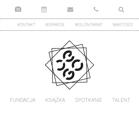
KONTAKT
WSPARCIE
WOLONTARIAT
WARTOŚCI
FUNDACJA
KSIĄŻKA
SPOTKANIE
TALENT