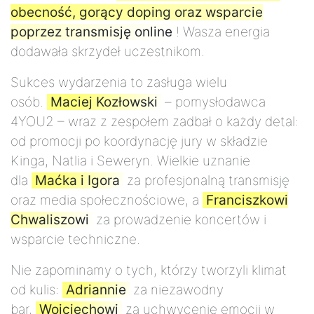
obecność, gorący doping oraz wsparcie
poprzez transmisję online
! Wasza energia
dodawała skrzydeł uczestnikom.
Sukces wydarzenia to zasługa wielu
osób.
Maciej Kozłowski
– pomysłodawca
4YOU2 – wraz z zespołem zadbał o każdy detal:
od promocji po koordynację jury w składzie
Kinga, Natlia i Seweryn. Wielkie uznanie
dla
Maćka i Igora
za profesjonalną transmisję
oraz media społecznościowe, a
Franciszkowi
Chwaliszowi
za prowadzenie koncertów i
wsparcie techniczne.
Nie zapominamy o tych, którzy tworzyli klimat
od kulis:
Adriannie
za niezawodny
bar,
Wojciechowi
za uchwycenie emocji w