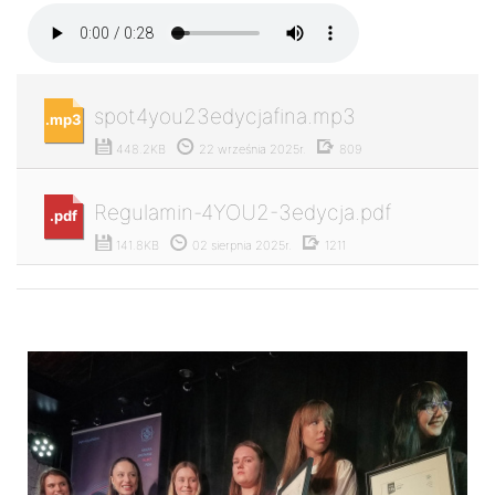
spot4you23edycjafina.mp3
.mp3
448.2KB
22 września 2025r.
809
Regulamin-4YOU2-3edycja.pdf
.pdf
141.8KB
02 sierpnia 2025r.
1211