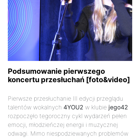
Podsumowanie pierwszego
koncertu przesłuchań [foto&video]
Pierwsze przesłuchanie III edycji przeglądu
talentów wokalnych
4YOU2
w klubie
jego42
rozpoczęło tegoroczny cykl wydarzeń pełen
emocji, młodzieńczej energii i muzycznej
odwagi. Mimo niespodziewanych problemów