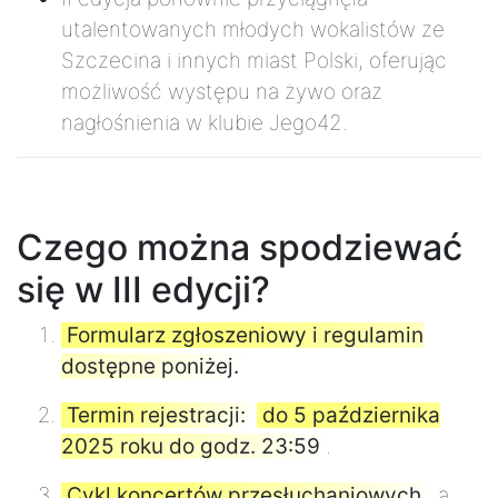
utalentowanych młodych wokalistów ze
Szczecina i innych miast Polski, oferując
możliwość występu na żywo oraz
nagłośnienia w klubie Jego42.
Czego można spodziewać
się w III edycji?
Formularz zgłoszeniowy i regulamin
dostępne poniżej.
Termin rejestracji:
do 5 października
2025 roku do godz. 23:59
.
Cykl koncertów przesłuchaniowych
, a