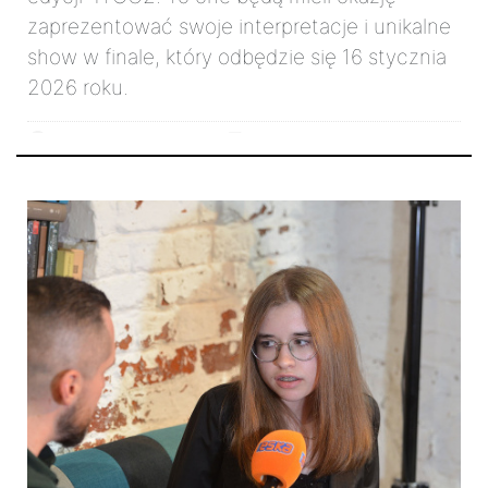
zaprezentować swoje interpretacje i unikalne
show w finale, który odbędzie się 16 stycznia
2026 roku.
24 listopada 2025r.
4815
81