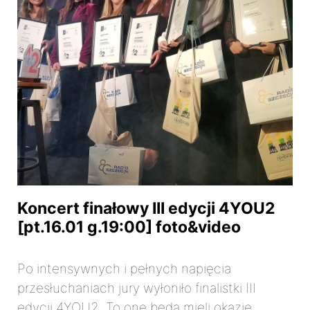
Koncert finałowy III edycji 4YOU2
[pt.16.01 g.19:00] foto&video
Po intensywnych i pełnych napięcia
przesłuchaniach jury wyłoniło finalistki III
edycji 4YOU2. To one będą mieli okazję