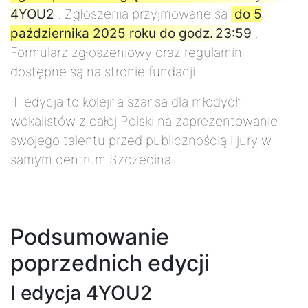
4YOU2
. Zgłoszenia przyjmowane są
do 5
października 2025 roku do godz. 23:59
.
Formularz zgłoszeniowy oraz regulamin
dostępne są na stronie fundacji.
III edycja to kolejna szansa dla młodych
wokalistów z całej Polski na zaprezentowanie
swojego talentu przed publicznością i jury w
samym centrum Szczecina.
Podsumowanie
poprzednich edycji
I edycja 4YOU2