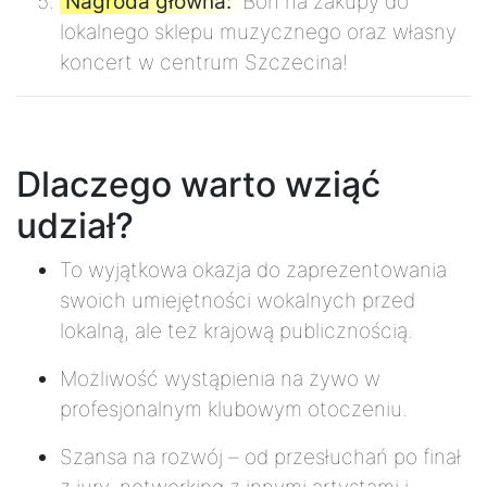
Nagroda główna:
Bon na zakupy do
lokalnego sklepu muzycznego oraz własny
koncert w centrum Szczecina!
Dlaczego warto wziąć
udział?
To wyjątkowa okazja do zaprezentowania
swoich umiejętności wokalnych przed
lokalną, ale też krajową publicznością.
Możliwość wystąpienia na żywo w
profesjonalnym klubowym otoczeniu.
Szansa na rozwój – od przesłuchań po finał