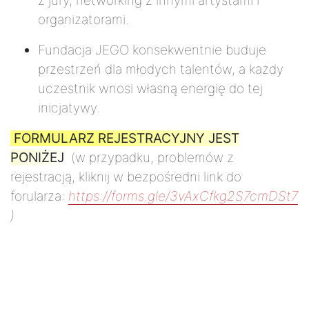
z jury, networking z innymi artystami i
organizatorami.
Fundacja JEGO konsekwentnie buduje
przestrzeń dla młodych talentów, a każdy
uczestnik wnosi własną energię do tej
inicjatywy.
FORMULARZ REJESTRACYJNY JEST
PONIŻEJ
(w przypadku, problemów z
rejestracją, kliknij w bezpośredni link do
forularza:
https://forms.gle/3vAxCfkg2S7cmDSt7
)