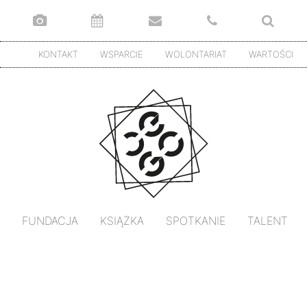
KONTAKT
WSPARCIE
WOLONTARIAT
WARTOŚCI
FUNDACJA
KSIĄŻKA
SPOTKANIE
TALENT