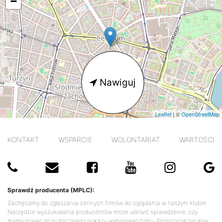
−
Nawiguj
Leaflet
| ©
OpenStreetMap
KONTAKT
WSPARCIE
WOLONTARIAT
WARTOŚCI
Sprawdź producenta (MPLC):
Zachęcamy do zgłaszania cennych filmów do oglądania w naszym klubie.
Narzędzie wyszukiwania producentów może ułatwić sprawdzenie, czy
mamy prawo do publicznego pokazu wybranego filmu. Propozycje tytułów