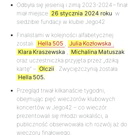
Odbyła się jesienią i zimą 2023-2024 – finał
miał miejsce
26 stycznia 2024 roku
w
siedzibie fundacji w klubie Jego42
Finalistami w kolejności alfabetycznej
zostali:
Hella 505
,
Julia Kozłowska
,
Klara Kraszewska
,
Michalina Matuszak
oraz uczestniczka przyjęta przez „dziką
kartę” –
Olczii
. Zwyciężczynią została
Hella 505.
Przegląd trwał kilkanaście tygodni,
obejmując pięć wieczorów klubowych
koncertów w Jego42 – co wieczór
prezentowali się młodzi wokaliści, a
publiczność obserwowała ich rozwój aż do
wieczoru finałowego.