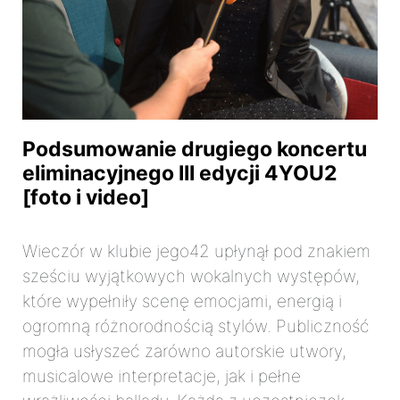
Podsumowanie drugiego koncertu
eliminacyjnego III edycji 4YOU2
[foto i video]
Wieczór w klubie jego42 upłynął pod znakiem
sześciu wyjątkowych wokalnych występów,
które wypełniły scenę emocjami, energią i
ogromną różnorodnością stylów. Publiczność
mogła usłyszeć zarówno autorskie utwory,
musicalowe interpretacje, jak i pełne