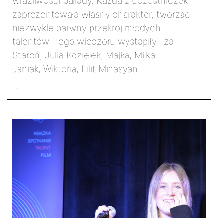
wrażliwości ballady. Każda z uczestniczek
zaprezentowała własny charakter, tworząc
niezwykle barwny przekrój młodych
talentów. Tego wieczoru wystapiły: Iza
Staroń, Julia Koziełek, Majka, Milka
Janiak, Wiktoria, Lilit Minasyan.
22 listopada 2025r.
2844
26