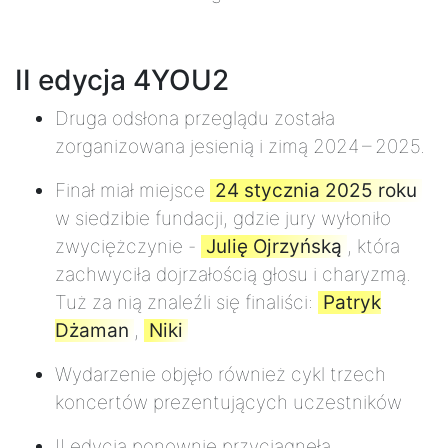
II edycja 4YOU2
Druga odsłona przeglądu została
zorganizowana jesienią i zimą 2024 – 2025.
Finał miał miejsce
24 stycznia 2025 roku
w siedzibie fundacji, gdzie jury wyłoniło
zwyciężczynie -
Julię Ojrzyńską
, która
zachwyciła dojrzałością głosu i charyzmą.
Tuż za nią znaleźli się finaliści:
Patryk
Dżaman
,
Niki
Wydarzenie objęło również cykl trzech
koncertów prezentujących uczestników
II edycja ponownie przyciągnęła