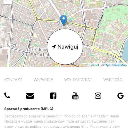
Nawiguj
Leaflet
| ©
OpenStreetMap
KONTAKT
WSPARCIE
WOLONTARIAT
WARTOŚCI
Sprawdź producenta (MPLC):
Zachęcamy do zgłaszania cennych filmów do oglądania w naszym klubie.
Narzędzie wyszukiwania producentów może ułatwić sprawdzenie, czy
mamy prawo do publicznego pokazu wybranego filmu. Propozycje tytułów