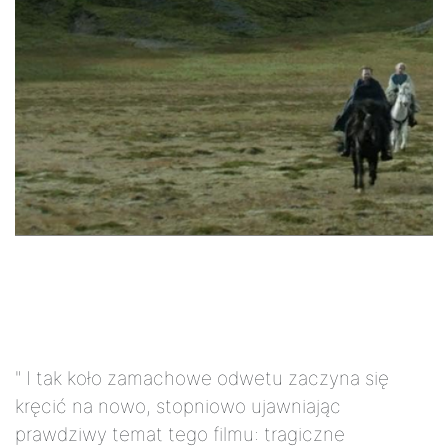
" I tak koło zamachowe odwetu zaczyna się
kręcić na nowo, stopniowo ujawniając
prawdziwy temat tego filmu: tragiczne