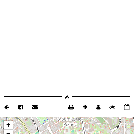
mapa
+
−