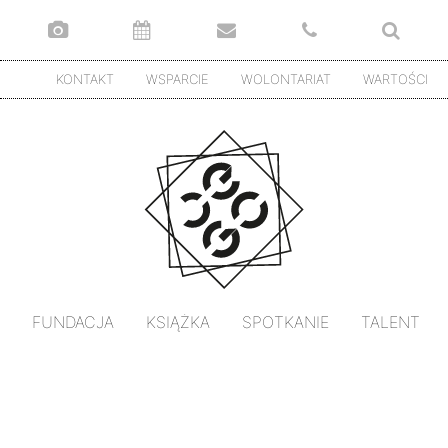
KONTAKT
WSPARCIE
WOLONTARIAT
WARTOŚCI
FUNDACJA
KSIĄŻKA
SPOTKANIE
TALENT