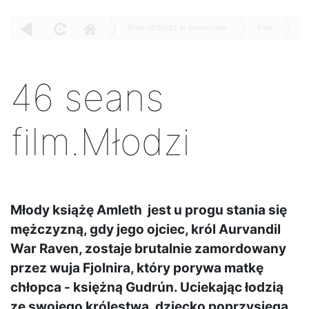
Klub JEGO42 w Szczecinie
Film
filmMłodzi
46 seans film.Młodzi
46 seans
film.Młodzi
Młody książę Amleth jest u progu stania się
mężczyzną, gdy jego ojciec, król Aurvandil
War Raven, zostaje brutalnie zamordowany
przez wuja Fjolnira, który porywa matkę
chłopca - księżną Gudrún. Uciekając łodzią
ze swojego królestwa, dziecko poprzysięga