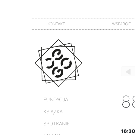
KONTAKT
WSPARCIE
8
FUNDACJA
KSIĄŻKA
SPOTKANIE
16:30