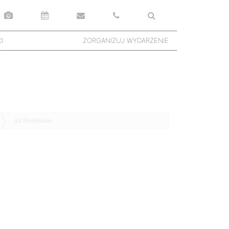
I
ZORGANIZUJ WYDARZENIE
88 filmMłodzi