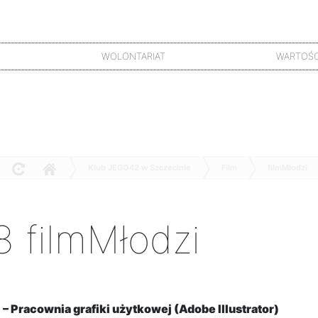
WOLONTARIAT
WARTOŚC
Klub JEGO42 w Szczecinie
Film
filmMłodzi
8 filmMłodzi
 – Pracownia grafiki użytkowej (Adobe Illustrator)