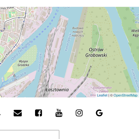
Leaflet
| ©
OpenStreetMap