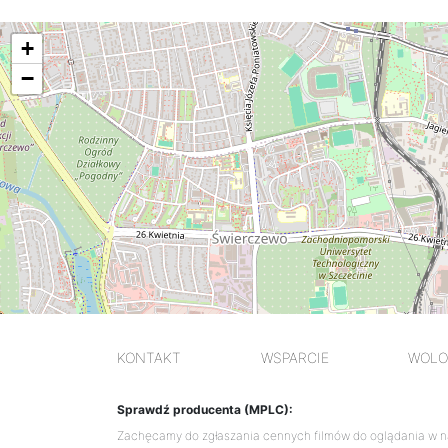
mapa
+
−
KONTAKT
WSPARCIE
WOLO
Sprawdź producenta (MPLC):
Zachęcamy do zgłaszania cennych filmów do oglądania w n