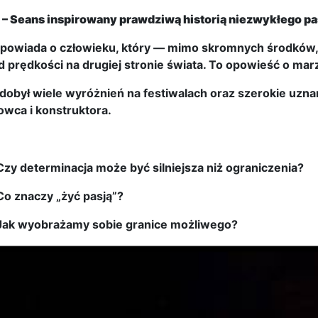
 – Seans inspirowany prawdziwą historią niezwykłego pa
opowiada o człowieku, który — mimo skromnych środków,
d prędkości na drugiej stronie świata. To opowieść o marz
zdobył wiele wyróżnień na festiwalach oraz szerokie uzna
owca i konstruktora.
Czy determinacja może być silniejsza niż ograniczenia?
Co znaczy „żyć pasją”?
Jak wyobrażamy sobie granice możliwego?