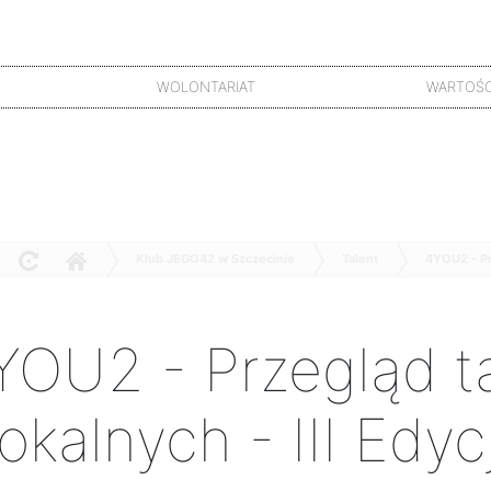
WOLONTARIAT
WARTOŚC
Klub JEGO42 w Szczecinie
Talent
4YOU2 - Pr
YOU2 - Przegląd t
okalnych - III Edyc