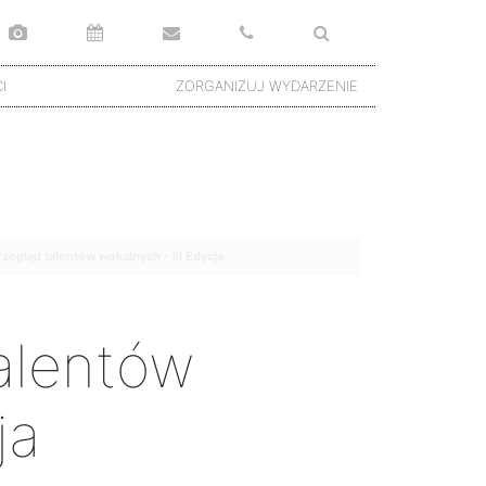
I
ZORGANIZUJ WYDARZENIE
zegląd talentów wokalnych - III Edycja
alentów
ja