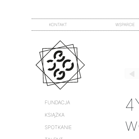
KONTAKT
WSPARCIE
4
FUNDACJA
KSIĄŻKA
w
SPOTKANIE