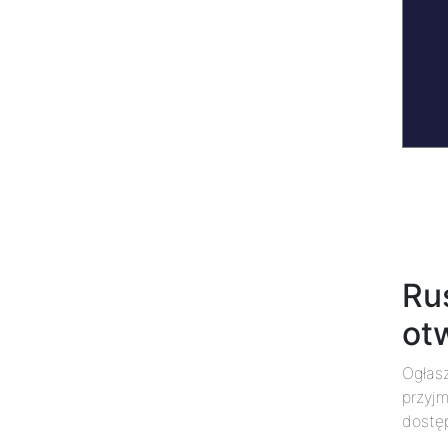
Rus
ot
Ogłas
przyj
dostęp