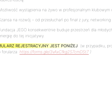
Możliwość wystąpienia na żywo w profesjonalnym klubowym 
Szansa na rozwój – od przesłuchań po finał z jury, networking 
Fundacja JEGO konsekwentnie buduje przestrzeń dla młodych
energię do tej inicjatywy.
ULARZ REJESTRACYJNY JEST PONIŻEJ
(w przypadku, pro
o forularza:
https://forms.gle/3vAxCfkg2S7cmDSt7
)