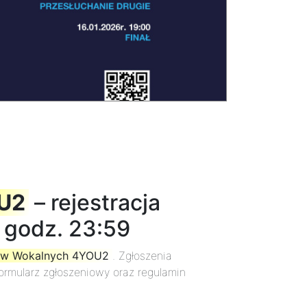
U2
– rejestracja
 godz. 23:59
ntów Wokalnych 4YOU2
. Zgłoszenia
Formularz zgłoszeniowy oraz regulamin