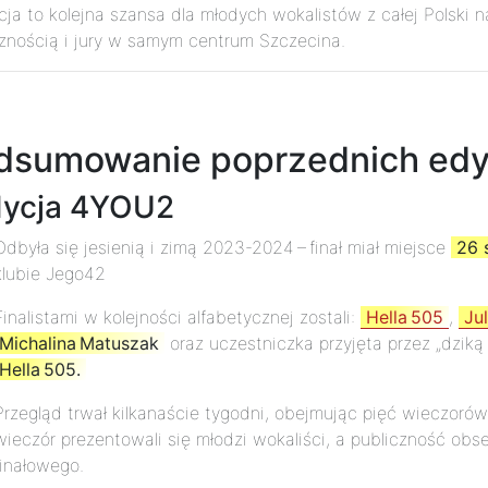
ycja to kolejna szansa dla młodych wokalistów z całej Polski
cznością i jury w samym centrum Szczecina.
dsumowanie poprzednich edy
dycja 4YOU2
Odbyła się jesienią i zimą 2023-2024 – finał miał miejsce
26 
klubie Jego42
Finalistami w kolejności alfabetycznej zostali:
Hella 505
,
Ju
Michalina Matuszak
oraz uczestniczka przyjęta przez „dziką
Hella 505.
Przegląd trwał kilkanaście tygodni, obejmując pięć wieczor
wieczór prezentowali się młodzi wokaliści, a publiczność ob
finałowego.