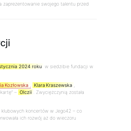
 na zaprezentowanie swojego talentu przed
cji
stycznia 2024 roku
w siedzibie fundacji w
lia Kozłowska
,
Klara Kraszewska
,
 kartę” –
Olczii
. Zwyciężczynią została
ów klubowych koncertów w Jego42 – co
serwowała ich rozwój aż do wieczoru