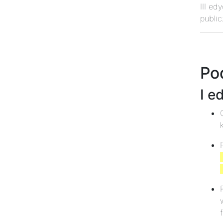
III ed
publi
Po
I e