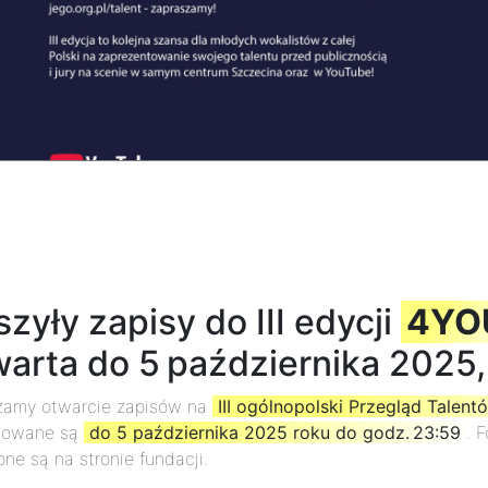
zyły zapisy do III edycji
4YO
warta do 5 października 2025,
zamy otwarcie zapisów na
III ogólnopolski Przegląd Tale
mowane są
do 5 października 2025 roku do godz. 23:59
. 
ne są na stronie fundacji.