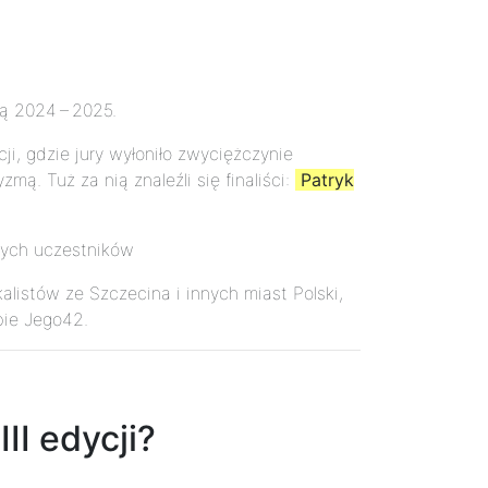
mą 2024 – 2025.
ji, gdzie jury wyłoniło zwyciężczynie
zmą. Tuż za nią znaleźli się finaliści:
Patryk
cych uczestników
listów ze Szczecina i innych miast Polski,
bie Jego42.
I edycji?