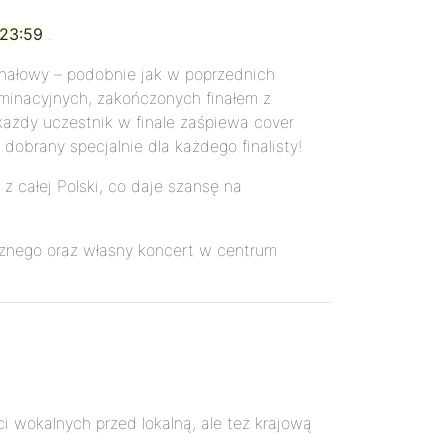
 23:59
.
finałowy – podobnie jak w poprzednich
iminacyjnych, zakończonych finałem z
każdy uczestnik w finale zaśpiewa cover
obrany specjalnie dla każdego finalisty!
z całej Polski, co daje szansę na
znego oraz własny koncert w centrum
 wokalnych przed lokalną, ale też krajową