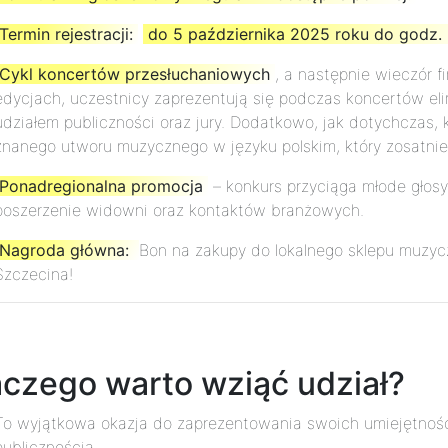
Termin rejestracji:
do 5 października 2025 roku do godz.
Cykl koncertów przesłuchaniowych
, a następnie wieczór 
edycjach, uczestnicy zaprezentują się podczas koncertów el
udziałem publiczności oraz jury. Dodatkowo, jak dotychczas, 
znanego utworu muzycznego w języku polskim, który zosatnie d
Ponadregionalna promocja
– konkurs przyciąga młode głosy 
poszerzenie widowni oraz kontaktów branżowych.
Nagroda główna:
Bon na zakupy do lokalnego sklepu muzyc
Szczecina!
aczego warto wziąć udział?
To wyjątkowa okazja do zaprezentowania swoich umiejętności
publicznością.