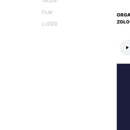
TALENT
FILM
ORGA
ZGŁO
LUDZIE