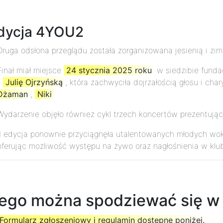
edycja 4YOU2
Druga odsłona przeglądu została zorganizowana jesienią i zi
Finał miał miejsce
24 stycznia 2025 roku
w siedzibie fundac
-
Julię Ojrzyńską
, która zachwyciła dojrzałością głosu i chary
Dżaman
,
Niki
Wydarzenie objęło również cykl trzech koncertów prezentują
II edycja ponownie przyciągnęła utalentowanych młodych woka
oferując możliwość występu na żywo oraz nagłośnienia w klu
ego można spodziewać się w II
Formularz zgłoszeniowy i regulamin dostępne poniżej.