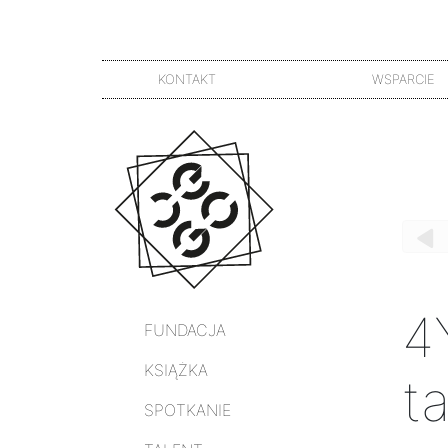
KONTAKT
WSPARCIE
4You2 
4
FUNDACJA
KSIĄŻKA
t
SPOTKANIE