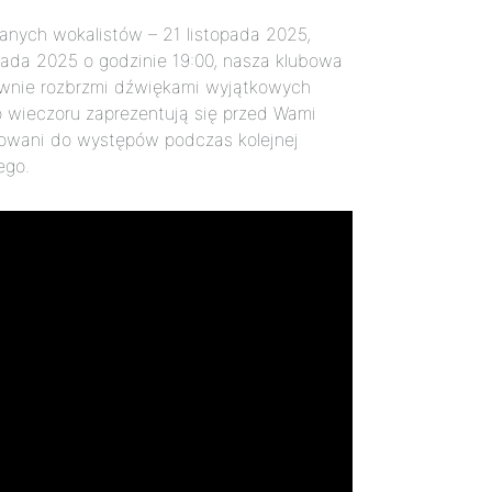
anych wokalistów – 21 listopada 2025,
opada 2025 o godzinie 19:00, nasza klubowa
wnie rozbrzmi dźwiękami wyjątkowych
 wieczoru zaprezentują się przed Wami
fikowani do występów podczas kolejnej
ego.