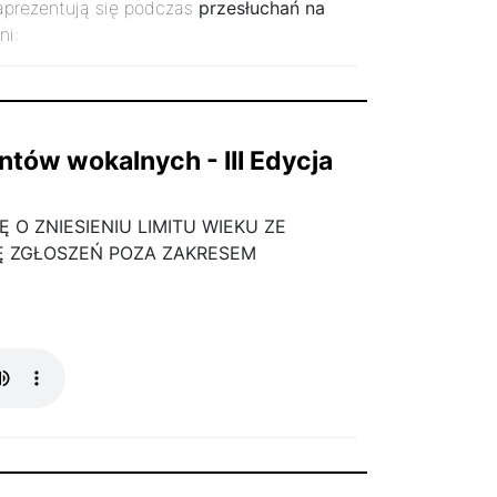
zaprezentują się podczas
przesłuchań na
ni:
ntów wokalnych - III Edycja
O ZNIESIENIU LIMITU WIEKU ZE
Ę ZGŁOSZEŃ POZA ZAKRESEM