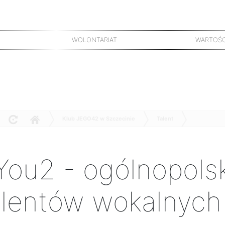
WOLONTARIAT
WARTOŚC
Klub JEGO42 w Szczecinie
Talent
- ogólnopolski przegląd talentów wokalnych
You2 - ogólnopolsk
alentów wokalnych