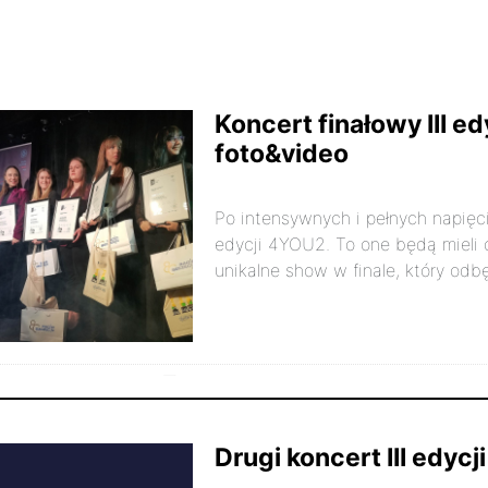
Koncert finałowy III e
foto&video
Po intensywnych i pełnych napięcia 
edycji 4YOU2. To one będą mieli 
unikalne show w finale, który odb
listopada 2025r.
4810
81
Drugi koncert III edycj