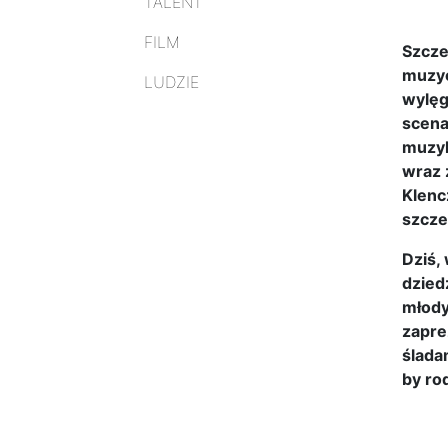
TALENT
FILM
Szcze
muzyc
LUDZIE
wylęg
scena
muzyk
wraz 
Klenc
szcze
Dziś,
dzied
młody
zapre
ślada
by ro