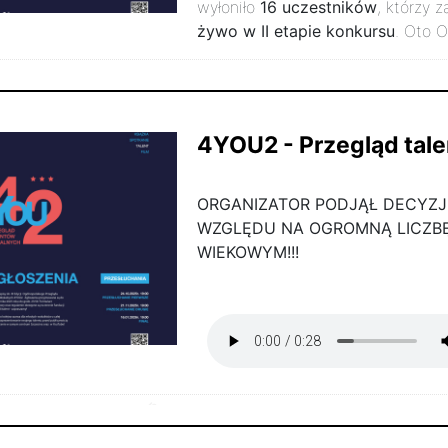
wyłoniło
16 uczestników
, którzy 
żywo w II etapie konkursu
. Oto O
października 2025r.
3486
4YOU2 - Przegląd tale
ORGANIZATOR PODJĄŁ DECYZJĘ 
WZGLĘDU NA OGROMNĄ LICZB
WIEKOWYM!!!
sierpnia 2025r.
7852
2