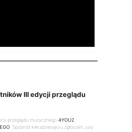
tników III edycji przeglądu
edycji przeglądu muzycznego
4YOU2
,
JEGO
. Spośród kilkudziesięciu zgłoszeń, jury