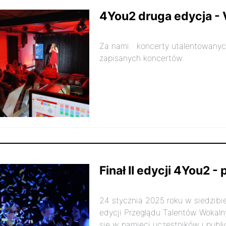
4You2 druga edycja - V
Za nami koncerty utalentowanych
zapisanych koncertów.
listopada 2024r.
7779
22
Finał II edycji 4You2 
24 stycznia 2025 roku w siedzibie
edycji Przeglądu Talentów Wokaln
się w pamięci uczestników i publi