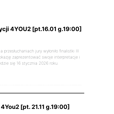
dycji 4YOU2 [pt.16.01 g.19:00]
przesłuchaniach jury wyłoniło finalistki III
okazję zaprezentować swoje interpretacje i
ędzie się 16 stycznia 2026 roku.
i 4You2 [pt. 21.11 g.19:00]