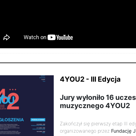
listopada 2025r.
2584
4YOU2 - III Edycja
Jury wyłoniło 16 uczes
muzycznego 4YOU2
Zakończył się pierwszy etap III 
organizowanego przez
Fundację 