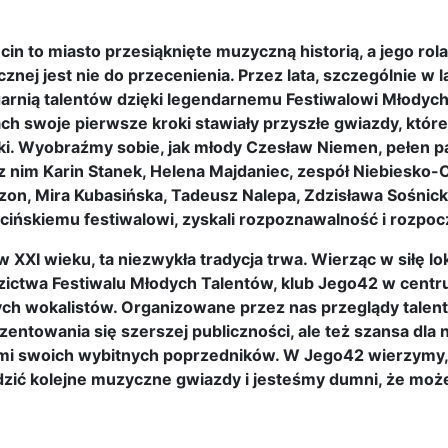
cin to miasto przesiąknięte muzyczną historią, a jego rol
znej jest nie do przecenienia. Przez lata, szczególnie w l
arnią talentów dzięki legendarnemu Festiwalowi Młodych
ch swoje pierwsze kroki stawiały przyszłe gwiazdy, które 
i. Wyobraźmy sobie, jak młody Czesław Niemen, pełen pas
z nim Karin Stanek, Helena Majdaniec, zespół Niebiesko-
zon, Mira Kubasińska, Tadeusz Nalepa, Zdzisława Sośnicka
cińskiemu festiwalowi, zyskali rozpoznawalność i rozpoczę
 w XXI wieku, ta niezwykła tradycja trwa. Wierząc w siłę l
zictwa Festiwalu Młodych Talentów, klub Jego42 w centru
ch wokalistów. Organizowane przez nas przeglądy talentó
zentowania się szerszej publiczności, ale też szansa dla
mi swoich wybitnych poprzedników. W Jego42 wierzymy, 
dzić kolejne muzyczne gwiazdy i jesteśmy dumni, że możem