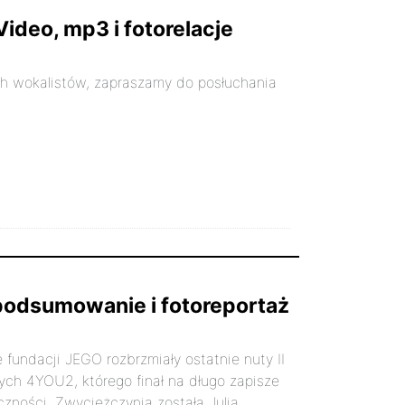
ideo, mp3 i fotorelacje
 wokalistów, zapraszamy do posłuchania
- podsumowanie i fotoreportaż
 fundacji JEGO rozbrzmiały ostatnie nuty II
ych 4YOU2, którego finał na długo zapisze
czności. Zwyciężczynią została Julia