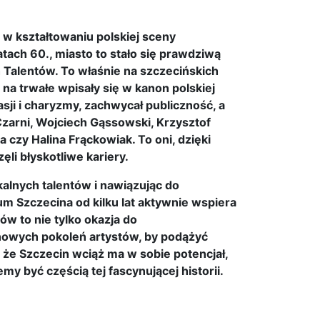
a w kształtowaniu polskiej sceny
atach 60., miasto to stało się prawdziwą
 Talentów. To właśnie na szczecińskich
na trwałe wpisały się w kanon polskiej
ji i charyzmy, zachwycał publiczność, a
Czarni, Wojciech Gąssowski, Krzysztof
 czy Halina Frąckowiak. To oni, dzięki
li błyskotliwe kariery.
okalnych talentów i nawiązując do
m Szczecina od kilku lat aktywnie wspiera
w to nie tylko okazja do
 nowych pokoleń artystów, by podążyć
że Szczecin wciąż ma w sobie potencjał,
y być częścią tej fascynującej historii.